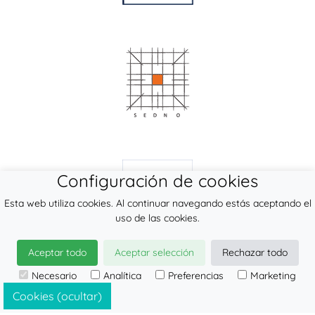
Configuración de cookies
Esta web utiliza cookies. Al continuar navegando estás aceptando el
uso de las cookies.
Aceptar todo
Aceptar selección
Rechazar todo
© 2026
LennyLamb sp. z o.o. sp.k.
·
mochilas ergonómicas
fabricante ·
Necesario
Analítica
Preferencias
Marketing
Mochila portabebé, fular, bandolera. Venta al por
Cookies (ocultar)
mayor