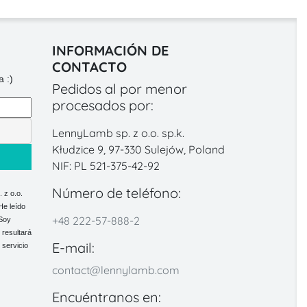
INFORMACIÓN DE
CONTACTO
 :)
Pedidos al por menor
procesados por:
LennyLamb sp. z o.o. sp.k.
Kłudzice 9, 97-330 Sulejów, Poland
NIF: PL 521-375-42-92
Número de teléfono:
 z o.o.
He leído
+48 222-57-888-2
 Soy
 resultará
E-mail:
 servicio
contact@lennylamb.com
Encuéntranos en: