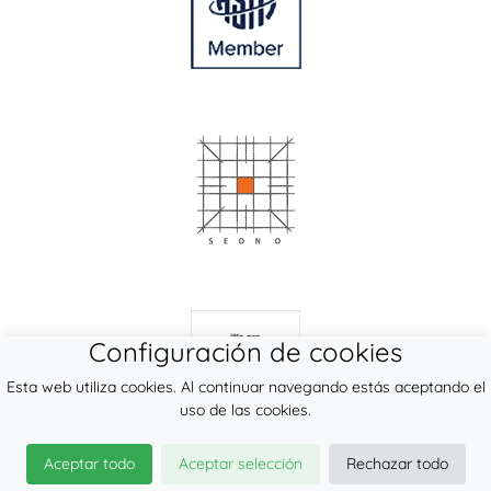
Configuración de cookies
Esta web utiliza cookies. Al continuar navegando estás aceptando el
uso de las cookies.
Aceptar todo
Aceptar selección
Rechazar todo
© 2026
LennyLamb sp. z o.o. sp.k.