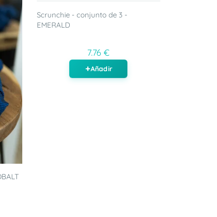
Scrunchie - conjunto de 3 -
EMERALD
7.76 €
Añadir
COBALT