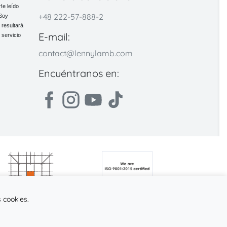
He leído
+48 222-57-888-2
 Soy
 resultará
E-mail:
 servicio
contact@lennylamb.com
Encuéntranos en:
 cookies.