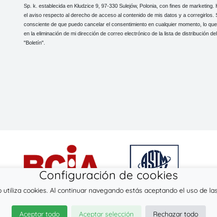
Sp. k. establecida en Kłudzice 9, 97-330 Sulejów, Polonia, con fines de marketing. 
el aviso respecto al derecho de acceso al contenido de mis datos y a corregirlos.
consciente de que puedo cancelar el consentimiento en cualquier momento, lo que
en la eliminación de mi dirección de correo electrónico de la lista de distribución del
"Boletín".
Configuración de cookies
 utiliza cookies. Al continuar navegando estás aceptando el uso de las
© 2026
LennyLamb sp. z o.o. sp.k.
Aceptar todo
Aceptar selección
Rechazar todo