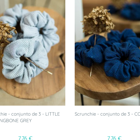
hie - conjunto de 3 - LITTLE
Scrunchie - conjunto de 3 - 
NGBONE GREY
7.76 €
7.76 €