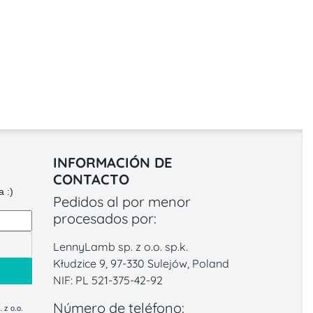
INFORMACIÓN DE
CONTACTO
 :)
Pedidos al por menor
procesados por:
LennyLamb sp. z o.o. sp.k.
Kłudzice 9, 97-330 Sulejów, Poland
NIF: PL 521-375-42-92
Número de teléfono:
 z o.o.