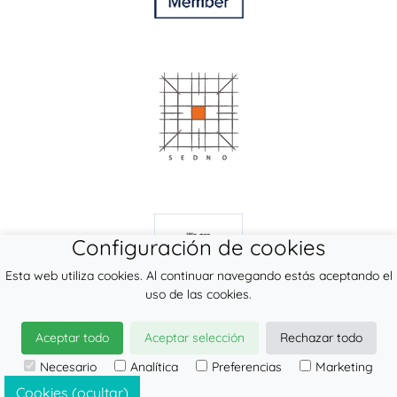
Configuración de cookies
Esta web utiliza cookies. Al continuar navegando estás aceptando el
uso de las cookies.
Aceptar todo
Aceptar selección
Rechazar todo
© 2026
LennyLamb sp. z o.o. sp.k.
·
productos de porteo
fabricante ·
Necesario
Analítica
Preferencias
Marketing
Mochila portabebé, fular, bandolera. Venta al por
Cookies (ocultar)