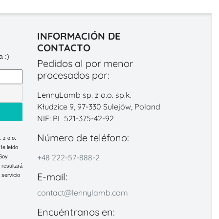
INFORMACIÓN DE
CONTACTO
 :)
Pedidos al por menor
procesados por:
LennyLamb sp. z o.o. sp.k.
Kłudzice 9, 97-330 Sulejów, Poland
NIF: PL 521-375-42-92
Número de teléfono:
 z o.o.
He leído
+48 222-57-888-2
 Soy
 resultará
E-mail:
 servicio
contact@lennylamb.com
Encuéntranos en: